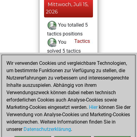
Mittwoch, Juli 15,
2026
You totalled 5
tactics positions
Tactics
You
solved 5 tactics
positions
Wir verwenden Cookies und vergleichbare Technologien,
You achieved
um bestimmte Funktionen zur Verfügung zu stellen, die
an Elo of 1633 in
Nutzererfahrungen zu verbessern und interessengerechte
tactics positions
Inhalte auszuspielen. Abhängig von ihrem
Verwendungszweck können dabei neben technisch
Donnerstag, Mai
erforderlichen Cookies auch Analyse-Cookies sowie
14, 2026
Marketing-Cookies eingesetzt werden.
Hier
können Sie der
Verwendung von Analyse-Cookies und Marketing-Cookies
You played 2
widersprechen. Weitere Informationen finden Sie in
bullet games
Play
unserer
Datenschutzerklärung
.
You scored +1