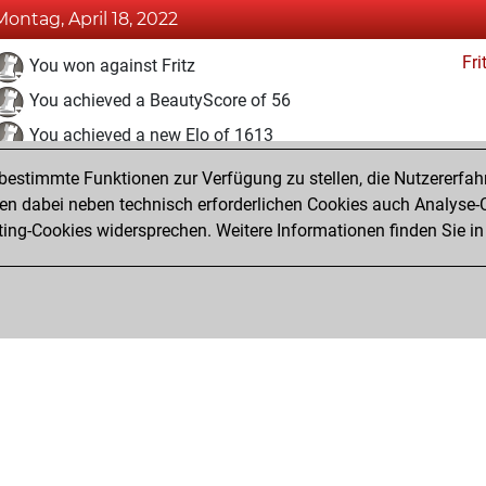
Montag, April 18, 2022
Fri
You won against Fritz
You achieved a BeautyScore of 56
You achieved a new Elo of 1613
estimmte Funktionen zur Verfügung zu stellen, die Nutzererfah
Samstag, Januar 9, 2021
 dabei neben technisch erforderlichen Cookies auch Analyse-C
Fri
ng-Cookies widersprechen. Weitere Informationen finden Sie in
You created your Fritz account