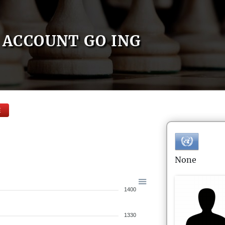
ACCOUNT GO ING
E
None
1400
1330