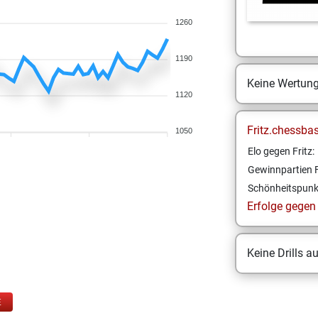
1260
1190
Keine Wertun
1120
Fritz.chessba
1050
Elo gegen Fritz:
Gewinnpartien F
Schönheitspunk
Erfolge gegen F
Keine Drills a
E