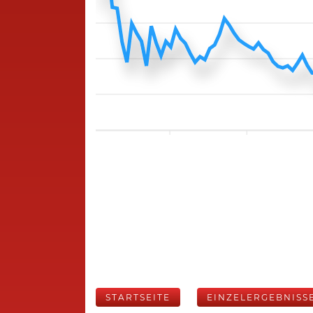
STARTSEITE
EINZELERGEBNISS