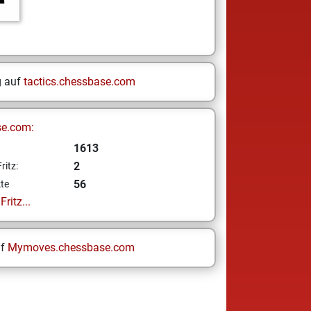
g auf
tactics.chessbase.com
se.com:
1613
2
ritz:
56
te
ritz...
uf
Mymoves.chessbase.com