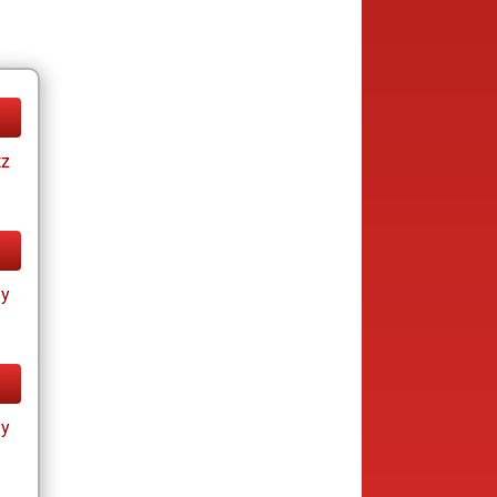
tz
ay
ay