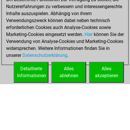
You created
Nutzererfahrungen zu verbessern und interessengerechte
your Fritz account
Inhalte auszuspielen. Abhängig von ihrem
Verwendungszweck können dabei neben technisch
Dienstag, März 1,
erforderlichen Cookies auch Analyse-Cookies sowie
2022
Marketing-Cookies eingesetzt werden.
Hier
können Sie der
Verwendung von Analyse-Cookies und Marketing-Cookies
You played 12
widersprechen. Weitere Informationen finden Sie in
blitz games
Play
unserer
Datenschutzerklärung
.
You scored +5
=0 -7 in blitz
Detaillierte
Alles
Alles
Informationen
ablehnen
akzeptieren