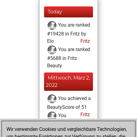
Today
You are ranked
#19428 in Fritz by
Elo
Fritz
You are ranked
#5688 in Fritz
Beauty
Mittwoch, März 2,
2022
You achieved a
BeautyScore of 51
Fritz
You
achieved a new Elo
Wir verwenden Cookies und vergleichbare Technologien,
of 1570
um bestimmte Funktionen zur Verfügung zu stellen, die