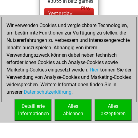
#3055 in blitz games
Play
Yesterday
Wir verwenden Cookies und vergleichbare Technologien,
You played 400
um bestimmte Funktionen zur Verfügung zu stellen, die
blitz games
Play
Nutzererfahrungen zu verbessern und interessengerechte
You scored
Inhalte auszuspielen. Abhängig von ihrem
+167 =13 -220 in
Verwendungszweck können dabei neben technisch
blitz
erforderlichen Cookies auch Analyse-Cookies sowie
Marketing-Cookies eingesetzt werden.
Hier
können Sie der
Mittwoch, Januar
Verwendung von Analyse-Cookies und Marketing-Cookies
13, 2016
widersprechen. Weitere Informationen finden Sie in
unserer
Datenschutzerklärung
.
You created
your Play account
Detaillierte
Alles
Alles
Play
Informationen
ablehnen
akzeptieren