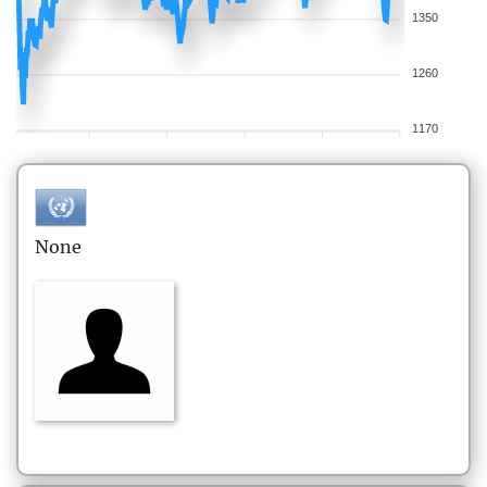
1350
1260
1170
None