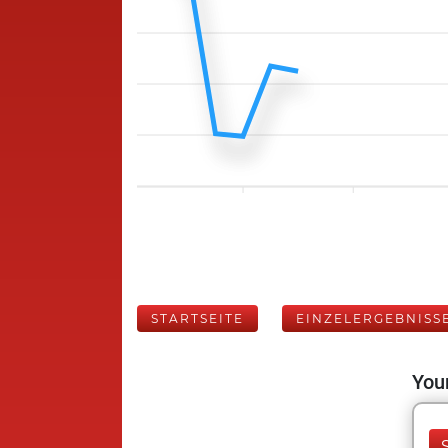
STARTSEITE
EINZELERGEBNISS
Your