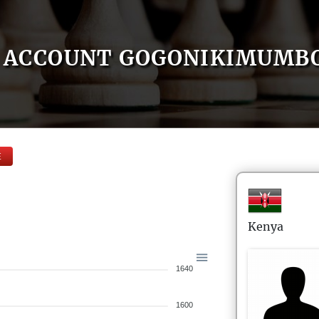
ACCOUNT GOGONIKIMUMB
E
Kenya
1640
1600