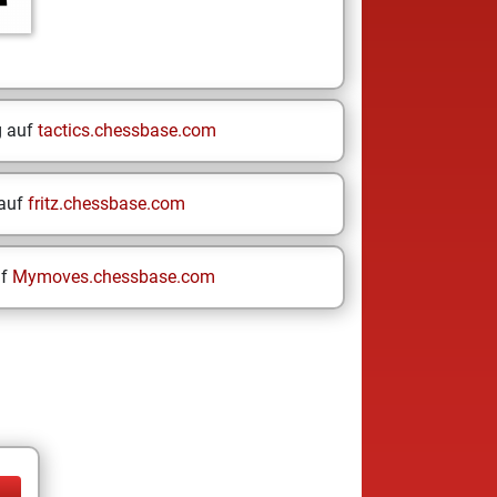
g auf
tactics.chessbase.com
 auf
fritz.chessbase.com
uf
Mymoves.chessbase.com