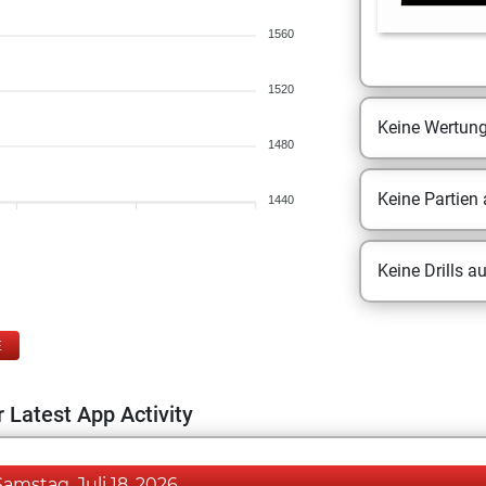
1560
1520
Keine Wertun
1480
Keine Partien
1440
Keine Drills a
E
 Latest App Activity
Samstag, Juli 18, 2026