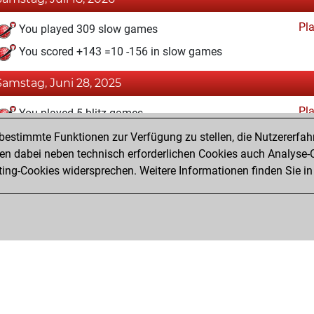
Pl
You played 309 slow games
You scored +143 =10 -156 in slow games
Samstag, Juni 28, 2025
Pl
You played 5 blitz games
You scored +0 =1 -4 in blitz
estimmte Funktionen zur Verfügung zu stellen, die Nutzererfah
 dabei neben technisch erforderlichen Cookies auch Analyse-C
ng-Cookies widersprechen. Weitere Informationen finden Sie in