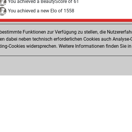
You achieved a BeautyScore of 61
You achieved a new Elo of 1558
Freitag, Dezember 24, 2021
estimmte Funktionen zur Verfügung zu stellen, die Nutzererfah
Fri
You created your Fritz account
 dabei neben technisch erforderlichen Cookies auch Analyse-C
Studi
ng-Cookies widersprechen. Weitere Informationen finden Sie in
You created your Studies account