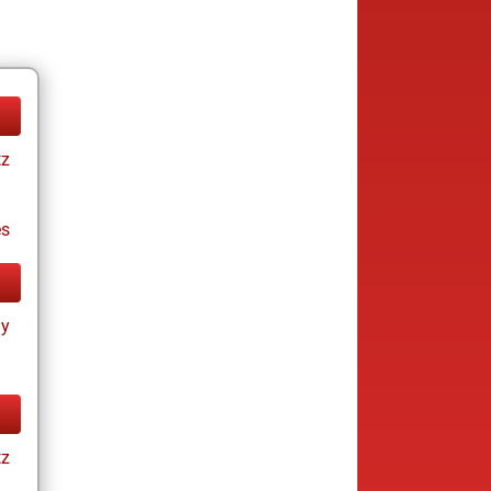
tz
es
ay
tz