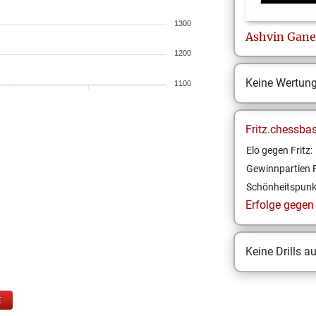
1300
Ashvin
Gane
1200
Keine Wertun
1100
Fritz.chessba
Elo gegen Fritz:
Gewinnpartien F
Schönheitspunk
Erfolge gegen F
Keine Drills a
E