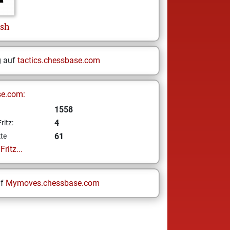
sh
g auf
tactics.chessbase.com
se.com:
1558
4
ritz:
61
te
ritz...
uf
Mymoves.chessbase.com