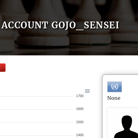
ACCOUNT GOJO_SENSEI
E
1700
None
1600
1500
1400