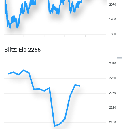
2070
1980
1890
Blitz: Elo 2265
2310
2280
2250
2220
2190