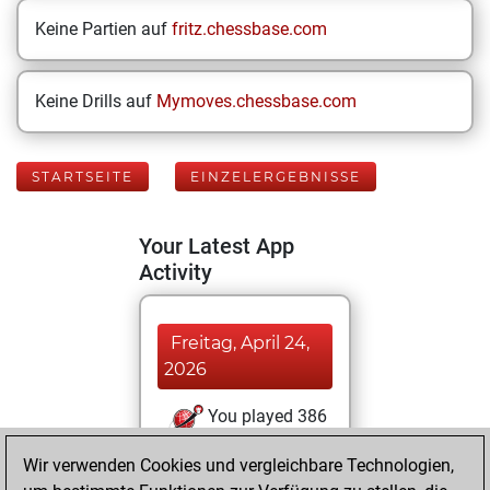
Keine Partien auf
fritz.chessbase.com
Keine Drills auf
Mymoves.chessbase.com
STARTSEITE
EINZELERGEBNISSE
Your Latest App
Activity
Freitag, April 24,
2026
You played 386
bullet games
Play
Wir verwenden Cookies und vergleichbare Technologien,
You scored