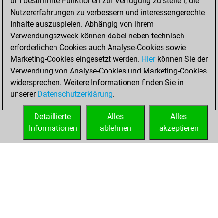
um bestimmte Funktionen zur Verfügung zu stellen, die
+254 =9 -123 in
Nutzererfahrungen zu verbessern und interessengerechte
bullet
Inhalte auszuspielen. Abhängig von ihrem
Verwendungszweck können dabei neben technisch
Donnerstag,
erforderlichen Cookies auch Analyse-Cookies sowie
November 9, 2023
Marketing-Cookies eingesetzt werden.
Hier
können Sie der
Verwendung von Analyse-Cookies und Marketing-Cookies
You played 14
widersprechen. Weitere Informationen finden Sie in
blitz games
Play
unserer
Datenschutzerklärung
.
You scored +8
=1 -5 in blitz
Detaillierte
Alles
Alles
Informationen
ablehnen
akzeptieren