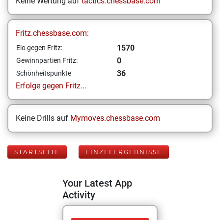
Keine Wertung auf
tactics.chessbase.com
Fritz.chessbase.com:
1570
Elo gegen Fritz:
0
Gewinnpartien Fritz:
36
Schönheitspunkte
Erfolge gegen Fritz...
Keine Drills auf
Mymoves.chessbase.com
STARTSEITE
EINZELERGEBNISSE
Your Latest App
Activity