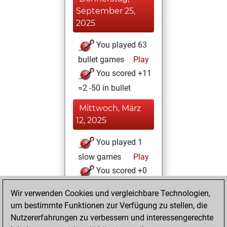
September 25,
2025
You played 63
bullet games
Play
You scored +11
=2 -50 in bullet
Mittwoch, März
12, 2025
You played 1
slow games
Play
You scored +0
=0 -1 in slow games
Wir verwenden Cookies und vergleichbare Technologien,
um bestimmte Funktionen zur Verfügung zu stellen, die
Dienstag, April 2,
Nutzererfahrungen zu verbessern und interessengerechte
2024