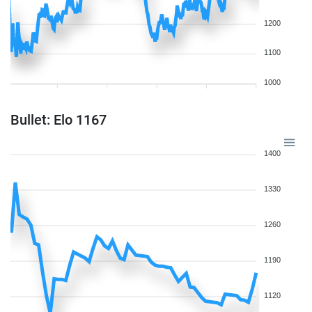
1200
1100
1000
Bullet: Elo 1167
1400
1330
1260
1190
1120