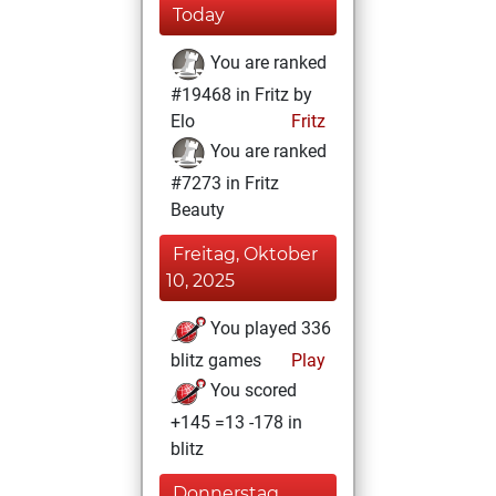
Today
You are ranked
#19468 in Fritz by
Elo
Fritz
You are ranked
#7273 in Fritz
Beauty
Freitag, Oktober
10, 2025
You played 336
blitz games
Play
You scored
+145 =13 -178 in
blitz
Donnerstag,