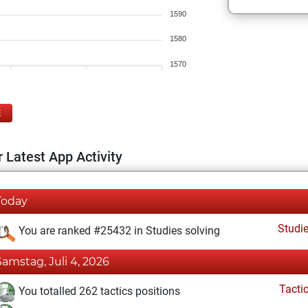
1590
1580
1570
E
 Latest App Activity
Today
Studi
You are ranked #25432 in Studies solving
Samstag, Juli 4, 2026
Tacti
You totalled 262 tactics positions