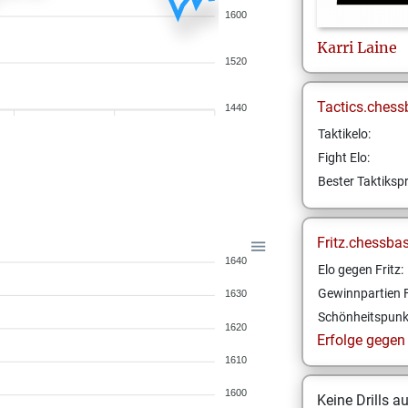
1600
Karri
Laine
1520
Tactics.chess
1440
Taktikelo:
Fight Elo:
Bester Taktikspr
Fritz.chessba
1640
Elo gegen Fritz:
Gewinnpartien F
1630
Schönheitspunk
1620
Erfolge gegen F
1610
1600
Keine Drills a