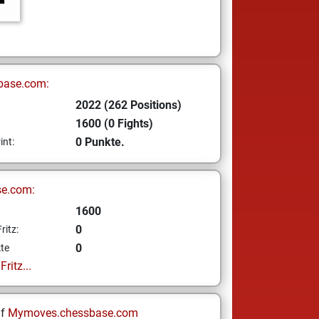
base.com:
2022 (262 Positions)
1600 (0 Fights)
0 Punkte.
int:
se.com:
1600
0
ritz:
0
te
ritz...
uf
Mymoves.chessbase.com