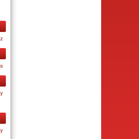
tz
es
ay
ay