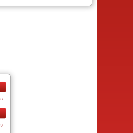
es
cs