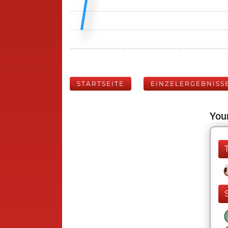
STARTSEITE
EINZELERGEBNISS
Your