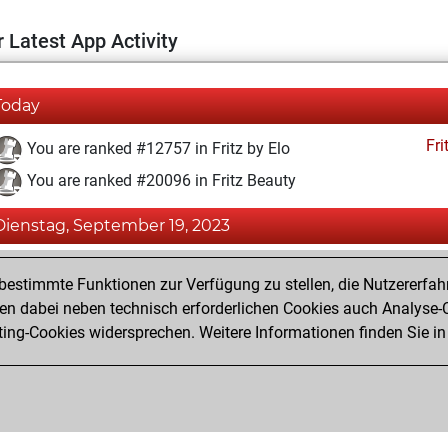
 Latest App Activity
Today
Fri
You are ranked #12757 in Fritz by Elo
You are ranked #20096 in Fritz Beauty
Dienstag, September 19, 2023
Fri
You achieved a BeautyScore of 3
estimmte Funktionen zur Verfügung zu stellen, die Nutzererfah
You achieved a new Elo of 1591
 dabei neben technisch erforderlichen Cookies auch Analyse-C
ng-Cookies widersprechen. Weitere Informationen finden Sie in
You created your Fritz account