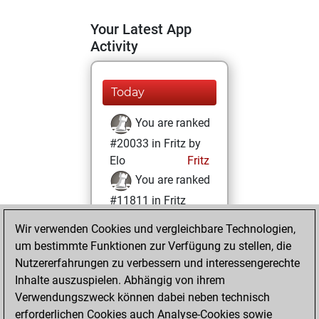
Your Latest App
Activity
Today
You are ranked
#20033 in Fritz by
Elo
Fritz
You are ranked
#11811 in Fritz
Beauty
Wir verwenden Cookies und vergleichbare Technologien,
um bestimmte Funktionen zur Verfügung zu stellen, die
Samstag, Februar
Nutzererfahrungen zu verbessern und interessengerechte
13, 2021
Inhalte auszuspielen. Abhängig von ihrem
You achieved a
Verwendungszweck können dabei neben technisch
erforderlichen Cookies auch Analyse-Cookies sowie
BeautyScore of 16