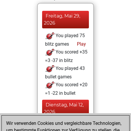
Freitag, Mai 29,
2026
You played 75
blitz games
Play
You scored +35
=3 -37 in blitz
You played 43
bullet games
You scored +20
=1 -22 in bullet
Dienstag, Mai 12,
2026
Wir verwenden Cookies und vergleichbare Technologien,
You totalled 48
um bestimmte Funktionen zur Verfügung zu stellen, die