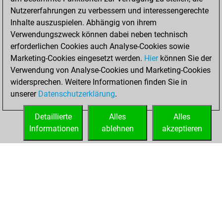
tactics positions
Nutzererfahrungen zu verbessern und interessengerechte
Tactics
You
Inhalte auszuspielen. Abhängig von ihrem
solved 41 tactics
Verwendungszweck können dabei neben technisch
positions
erforderlichen Cookies auch Analyse-Cookies sowie
You achieved
Marketing-Cookies eingesetzt werden.
Hier
können Sie der
Verwendung von Analyse-Cookies und Marketing-Cookies
an Elo of 1937 in
widersprechen. Weitere Informationen finden Sie in
tactics positions
unserer
Datenschutzerklärung
.
You created
your Fritz account
Detaillierte
Alles
Alles
Fritz
Informationen
ablehnen
akzeptieren