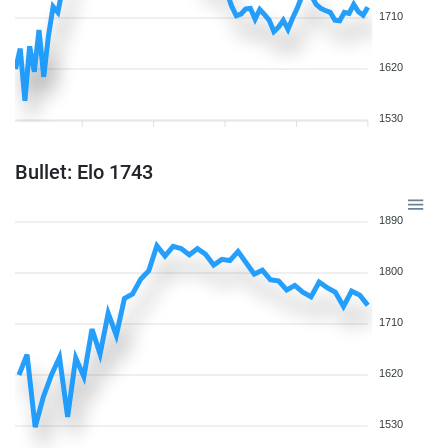
1710
1620
1530
Bullet: Elo 1743
1890
1800
1710
1620
1530