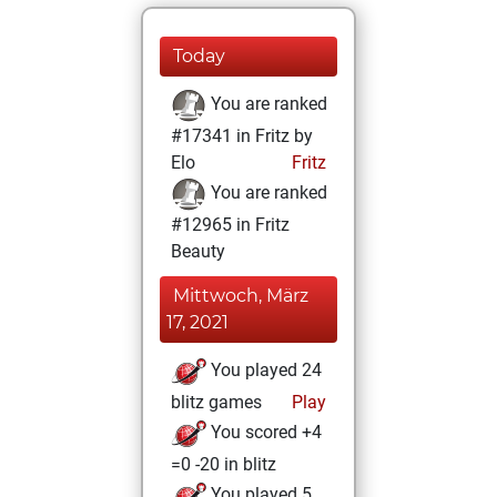
Today
You are ranked
#17341 in Fritz by
Elo
Fritz
You are ranked
#12965 in Fritz
Beauty
Mittwoch, März
17, 2021
You played 24
blitz games
Play
You scored +4
=0 -20 in blitz
You played 5