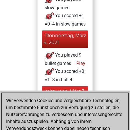
slow games
You scored +1
=0 -4 in slow games
Donnerstag, März
4, 2021
You played 9
bullet games
Play
You scored +0
=1 -8 in bullet
Mittwoch, März 3,
2021
Wir verwenden Cookies und vergleichbare Technologien,
um bestimmte Funktionen zur Verfügung zu stellen, die
You achieved a
Nutzererfahrungen zu verbessern und interessengerechte
BeautyScore of 13
Inhalte auszuspielen. Abhängig von ihrem
Fritz
You
Verwendungszweck können dabei neben technisch