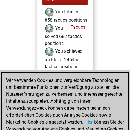
You totalled
858 tactics positions
Tactics
You
solved 682 tactics
positions
You achieved
an Elo of 2454 in
tactics positions
Dienstag,
Wir verwenden Cookies und vergleichbare Technologien,
Dezember 10,
um bestimmte Funktionen zur Verfügung zu stellen, die
2024
Nutzererfahrungen zu verbessern und interessengerechte
Inhalte auszuspielen. Abhängig von ihrem
You learned 1
Verwendungszweck können dabei neben technisch
positions
MyMoves
erforderlichen Cookies auch Analyse-Cookies sowie
Marketing-Cookies eingesetzt werden.
Hier
können Sie der
Montag, Mai 30,
Verwendung von Analyse-Cookies und Marketing-Cookies