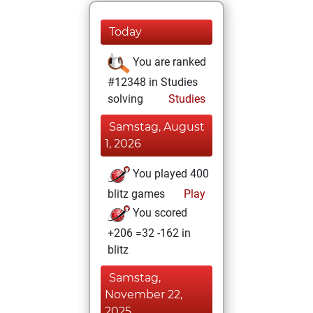
Today
You are ranked
#12348 in Studies
solving
Studies
Samstag, August
1, 2026
You played 400
blitz games
Play
You scored
+206 =32 -162 in
blitz
Samstag,
November 22,
2025