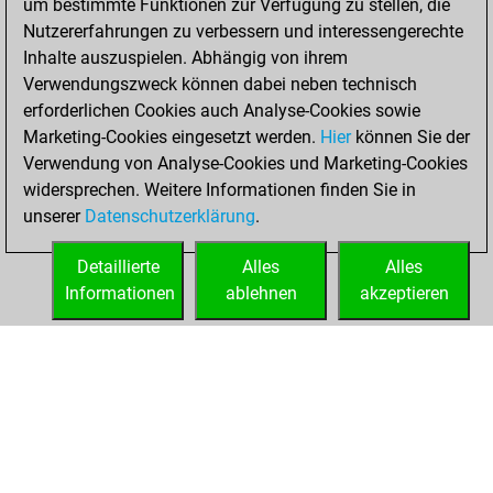
um bestimmte Funktionen zur Verfügung zu stellen, die
new Elo of 1503
Nutzererfahrungen zu verbessern und interessengerechte
You created
Inhalte auszuspielen. Abhängig von ihrem
your Studies account
Verwendungszweck können dabei neben technisch
Studies
erforderlichen Cookies auch Analyse-Cookies sowie
Mittwoch,
Marketing-Cookies eingesetzt werden.
Hier
können Sie der
Dezember 27,
Verwendung von Analyse-Cookies und Marketing-Cookies
2023
widersprechen. Weitere Informationen finden Sie in
unserer
Datenschutzerklärung
.
You created
your Fritz account
Detaillierte
Alles
Alles
Fritz
Informationen
ablehnen
akzeptieren