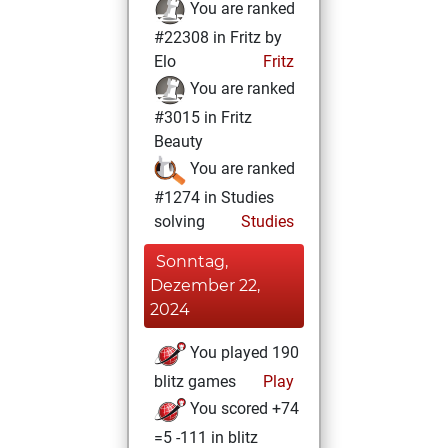
You are ranked
#22308 in Fritz by
Elo
Fritz
You are ranked
#3015 in Fritz
Beauty
You are ranked
#1274 in Studies
solving
Studies
Sonntag,
Dezember 22,
2024
You played 190
blitz games
Play
You scored +74
=5 -111 in blitz