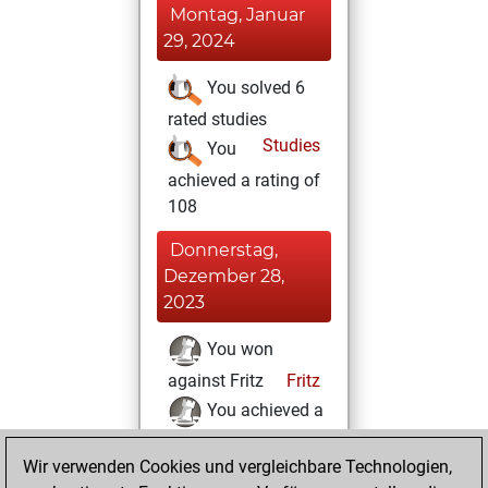
Montag, Januar
29, 2024
You solved 6
rated studies
Studies
You
achieved a rating of
108
Donnerstag,
Dezember 28,
2023
You won
against Fritz
Fritz
You achieved a
BeautyScore of 128
Wir verwenden Cookies und vergleichbare Technologien,
You achieved a