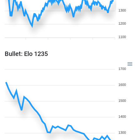
1300
1200
1100
Bullet: Elo 1235
1700
1600
1500
1400
1300