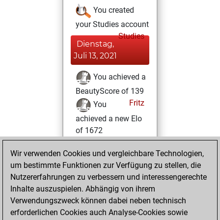
You created
your Studies account
Studies
Dienstag,
Juli 13, 2021
You achieved a
BeautyScore of 139
Fritz
You
achieved a new Elo
of 1672
Montag, Juni 7,
Wir verwenden Cookies und vergleichbare Technologien,
2021
um bestimmte Funktionen zur Verfügung zu stellen, die
Nutzererfahrungen zu verbessern und interessengerechte
You won
Inhalte auszuspielen. Abhängig von ihrem
against Fritz
Fritz
Verwendungszweck können dabei neben technisch
erforderlichen Cookies auch Analyse-Cookies sowie
Montag,