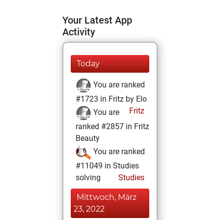
Your Latest App
Activity
Today
You are ranked
#1723 in Fritz by Elo
Fritz
You are
ranked #2857 in Fritz
Beauty
You are ranked
#11049 in Studies
solving
Studies
Mittwoch, März
23, 2022