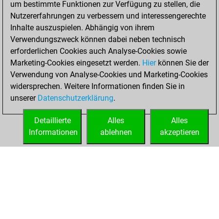
um bestimmte Funktionen zur Verfügung zu stellen, die
Fritz
You
Nutzererfahrungen zu verbessern und interessengerechte
achieved a new Elo
Inhalte auszuspielen. Abhängig von ihrem
of 1420
Verwendungszweck können dabei neben technisch
erforderlichen Cookies auch Analyse-Cookies sowie
Freitag,
Marketing-Cookies eingesetzt werden.
Hier
können Sie der
September 17,
Verwendung von Analyse-Cookies und Marketing-Cookies
2021
widersprechen. Weitere Informationen finden Sie in
unserer
Datenschutzerklärung
.
You created
your Fritz account
Detaillierte
Alles
Alles
Fritz
Informationen
ablehnen
akzeptieren