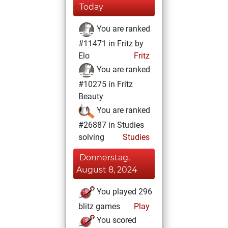
Today
You are ranked
#11471 in Fritz by
Elo
Fritz
You are ranked
#10275 in Fritz
Beauty
You are ranked
#26887 in Studies
solving
Studies
Donnerstag,
August 8, 2024
You played 296
blitz games
Play
You scored