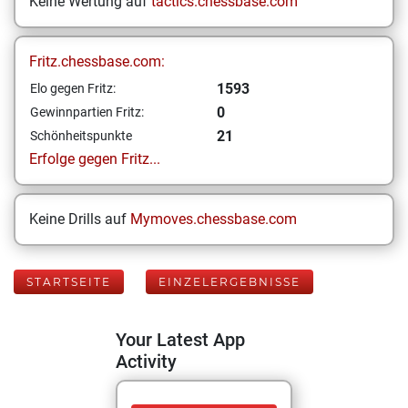
Keine Wertung auf
tactics.chessbase.com
Fritz.chessbase.com:
1593
Elo gegen Fritz:
0
Gewinnpartien Fritz:
21
Schönheitspunkte
Erfolge gegen Fritz...
Keine Drills auf
Mymoves.chessbase.com
STARTSEITE
EINZELERGEBNISSE
Your Latest App
Activity