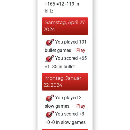
+165 =12 -119 in
blitz
Samstag, April 27,
2024
You played 101
bullet games
Play
You scored +65
=1 -35 in bullet
Montag, Januar
22, 2024
You played 3
slow games
Play
You scored +3
=0 -0 in slow games