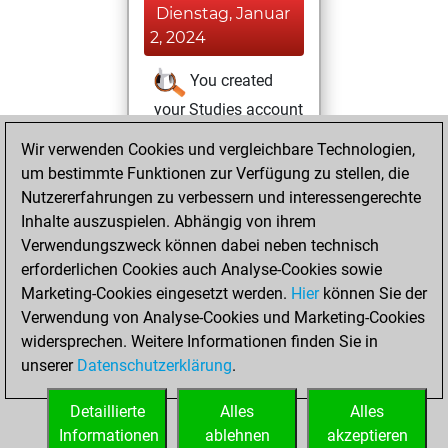
Dienstag, Januar
2, 2024
You created
your Studies account
Studies
Wir verwenden Cookies und vergleichbare Technologien,
Sonntag,
um bestimmte Funktionen zur Verfügung zu stellen, die
Dezember 10,
Nutzererfahrungen zu verbessern und interessengerechte
2023
Inhalte auszuspielen. Abhängig von ihrem
You achieved a
Verwendungszweck können dabei neben technisch
erforderlichen Cookies auch Analyse-Cookies sowie
BeautyScore of 21
Marketing-Cookies eingesetzt werden.
Fritz
Hier
können Sie der
You
Verwendung von Analyse-Cookies und Marketing-Cookies
achieved a new Elo
widersprechen. Weitere Informationen finden Sie in
of 1593
unserer
Datenschutzerklärung
.
You created
your Fritz account
Detaillierte
Alles
Alles
Informationen
ablehnen
akzeptieren