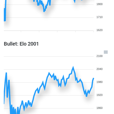
1800
1710
1620
Bullet: Elo 2001
2100
2040
1980
1920
1860