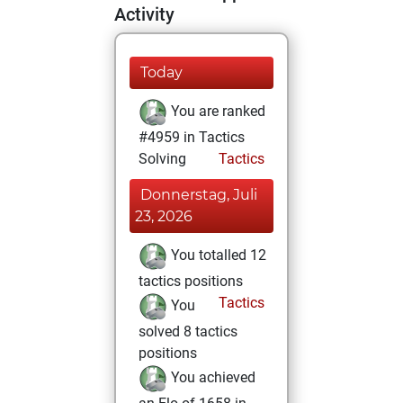
Activity
Today
You are ranked
#4959 in Tactics
Solving
Tactics
Donnerstag, Juli
23, 2026
You totalled 12
tactics positions
Tactics
You
solved 8 tactics
positions
You achieved