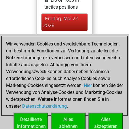
an Elo of 1658 in
tactics positions
Freitag, Mai 22,
2026
You played 73
Wir verwenden Cookies und vergleichbare Technologien,
blitz games
Play
um bestimmte Funktionen zur Verfügung zu stellen, die
You scored +57
Nutzererfahrungen zu verbessern und interessengerechte
=2 -14 in blitz
Inhalte auszuspielen. Abhängig von ihrem
Verwendungszweck können dabei neben technisch
Dienstag, März 16,
erforderlichen Cookies auch Analyse-Cookies sowie
2021
Marketing-Cookies eingesetzt werden.
Hier
können Sie der
Verwendung von Analyse-Cookies und Marketing-Cookies
You played 3
widersprechen. Weitere Informationen finden Sie in
slow games
Play
unserer
Datenschutzerklärung
.
You scored +2
=0 -1 in slow games
Detaillierte
Alles
Alles
Informationen
ablehnen
akzeptieren