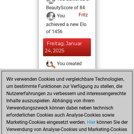
BeautyScore of 84
Fritz
You
achieved a new Elo
of 1456
Freitag, Januar
24, 2025
You created
your Studies account
Wir verwenden Cookies und vergleichbare Technologien,
Studies
Sonntag,
um bestimmte Funktionen zur Verfügung zu stellen, die
Januar 19, 2025
Nutzererfahrungen zu verbessern und interessengerechte
Inhalte auszuspielen. Abhängig von ihrem
You won
Verwendungszweck können dabei neben technisch
against Fritz
Fritz
erforderlichen Cookies auch Analyse-Cookies sowie
Marketing-Cookies eingesetzt werden.
Hier
können Sie der
Donnerstag,
Verwendung von Analyse-Cookies und Marketing-Cookies
Januar 2, 2025