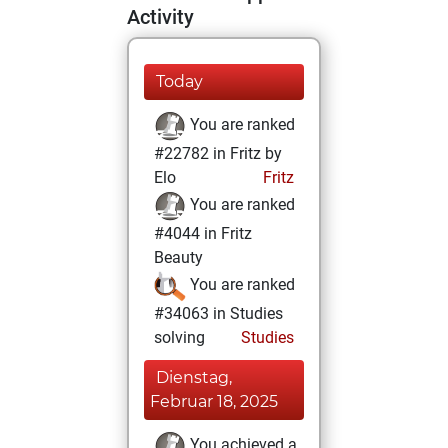
Activity
Today
You are ranked
#22782 in Fritz by
Elo
Fritz
You are ranked
#4044 in Fritz
Beauty
You are ranked
#34063 in Studies
solving
Studies
Dienstag,
Februar 18, 2025
You achieved a