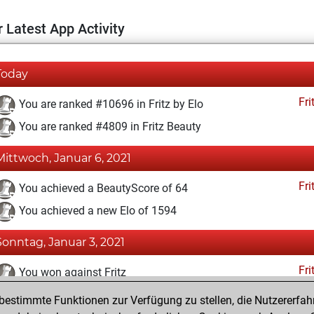
 Latest App Activity
Today
Fri
You are ranked #10696 in Fritz by Elo
You are ranked #4809 in Fritz Beauty
Mittwoch, Januar 6, 2021
Fri
You achieved a BeautyScore of 64
You achieved a new Elo of 1594
Sonntag, Januar 3, 2021
Fri
You won against Fritz
estimmte Funktionen zur Verfügung zu stellen, die Nutzererfah
Samstag, Januar 2, 2021