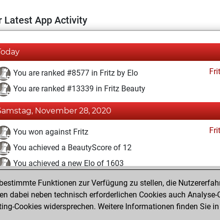
 Latest App Activity
Today
Fri
You are ranked #8577 in Fritz by Elo
You are ranked #13339 in Fritz Beauty
Samstag, November 28, 2020
Fri
You won against Fritz
You achieved a BeautyScore of 12
You achieved a new Elo of 1603
estimmte Funktionen zur Verfügung zu stellen, die Nutzererfah
Mittwoch, November 25, 2020
 dabei neben technisch erforderlichen Cookies auch Analyse-C
Fri
ng-Cookies widersprechen. Weitere Informationen finden Sie in
You created your Fritz account