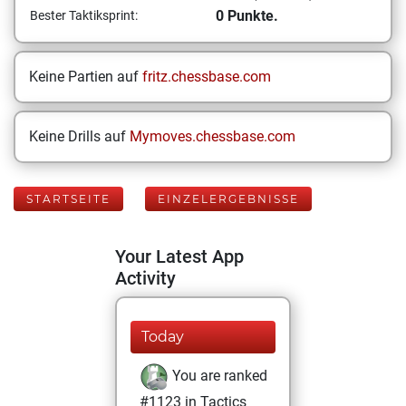
0 Punkte.
Bester Taktiksprint:
Keine Partien auf
fritz.chessbase.com
Keine Drills auf
Mymoves.chessbase.com
STARTSEITE
EINZELERGEBNISSE
Your Latest App
Activity
Today
You are ranked
#1123 in Tactics