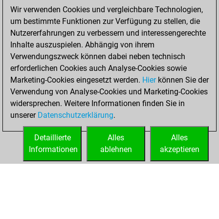
Wir verwenden Cookies und vergleichbare Technologien,
blitz games
Play
um bestimmte Funktionen zur Verfügung zu stellen, die
You scored +44
Nutzererfahrungen zu verbessern und interessengerechte
=1 -36 in blitz
Inhalte auszuspielen. Abhängig von ihrem
Verwendungszweck können dabei neben technisch
Freitag, Mai 8,
erforderlichen Cookies auch Analyse-Cookies sowie
2026
Marketing-Cookies eingesetzt werden.
Hier
können Sie der
Verwendung von Analyse-Cookies und Marketing-Cookies
You played 1
widersprechen. Weitere Informationen finden Sie in
bullet games
Play
unserer
Datenschutzerklärung
.
You scored +1
=0 -0 in bullet
Detaillierte
Alles
Alles
Informationen
ablehnen
akzeptieren