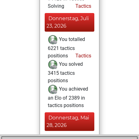
Solving
Tactics
Donnerstag, Juli
23, 2026
You totalled
6221 tactics
positions
Tactics
You solved
3415 tactics
positions
You achieved
an Elo of 2389 in
tactics positions
Donnerstag, Mai
28, 2026
You played 81