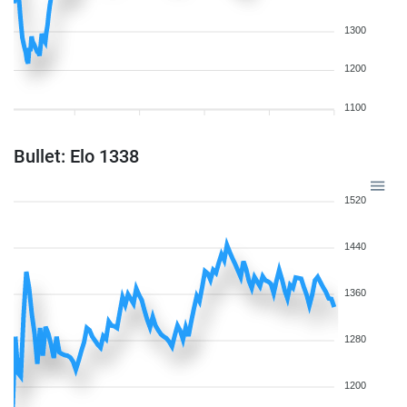
1300
1200
1100
Bullet: Elo 1338
1520
1440
1360
1280
1200