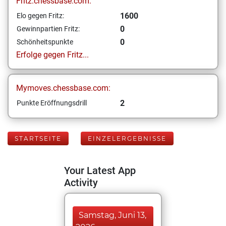
Fritz.chessbase.com:
1600
Elo gegen Fritz:
0
Gewinnpartien Fritz:
0
Schönheitspunkte
Erfolge gegen Fritz...
Mymoves.chessbase.com:
2
Punkte Eröffnungsdrill
STARTSEITE
EINZELERGEBNISSE
Your Latest App
Activity
Samstag, Juni 13,