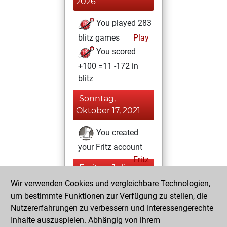
2026
You played 283
blitz games
Play
You scored
+100 =11 -172 in
blitz
Sonntag,
Oktober 17, 2021
You created
your Fritz account
Fritz
Freitag, Juli
16, 2021
Wir verwenden Cookies und vergleichbare Technologien,
um bestimmte Funktionen zur Verfügung zu stellen, die
You played 117
Nutzererfahrungen zu verbessern und interessengerechte
bullet games
Play
Inhalte auszuspielen. Abhängig von ihrem