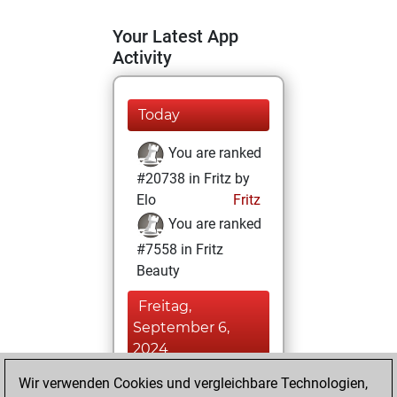
Your Latest App
Activity
Today
You are ranked
#20738 in Fritz by
Elo
Fritz
You are ranked
#7558 in Fritz
Beauty
Freitag,
September 6,
2024
Wir verwenden Cookies und vergleichbare Technologien,
You achieved a