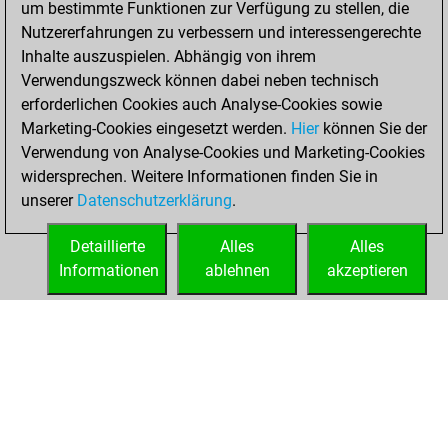
um bestimmte Funktionen zur Verfügung zu stellen, die
BeautyScore of 34
Nutzererfahrungen zu verbessern und interessengerechte
Fritz
You
Inhalte auszuspielen. Abhängig von ihrem
achieved a new Elo
Verwendungszweck können dabei neben technisch
of 1555
erforderlichen Cookies auch Analyse-Cookies sowie
Marketing-Cookies eingesetzt werden.
Hier
können Sie der
Samstag, August
Verwendung von Analyse-Cookies und Marketing-Cookies
31, 2024
widersprechen. Weitere Informationen finden Sie in
unserer
Datenschutzerklärung
.
You created
your Fritz account
Detaillierte
Alles
Alles
Fritz
Informationen
ablehnen
akzeptieren