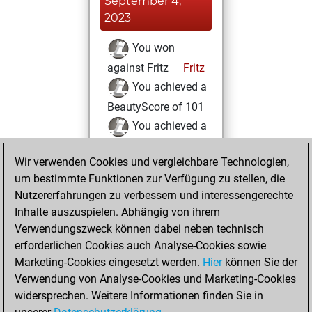
September 4,
2023
You won
against Fritz
Fritz
You achieved a
BeautyScore of 101
You achieved a
new Elo of 1518
Wir verwenden Cookies und vergleichbare Technologien,
Dienstag, Juni 20,
um bestimmte Funktionen zur Verfügung zu stellen, die
2023
Nutzererfahrungen zu verbessern und interessengerechte
Inhalte auszuspielen. Abhängig von ihrem
You created
Verwendungszweck können dabei neben technisch
your Studies account
erforderlichen Cookies auch Analyse-Cookies sowie
Studies
Marketing-Cookies eingesetzt werden.
Hier
können Sie der
Freitag,
Verwendung von Analyse-Cookies und Marketing-Cookies
April 7, 2023
widersprechen. Weitere Informationen finden Sie in