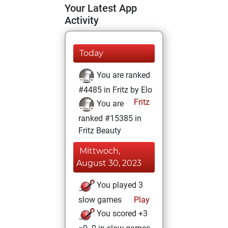
Your Latest App
Activity
Today
You are ranked
#4485 in Fritz by Elo
Fritz
You are
ranked #15385 in
Fritz Beauty
Mittwoch,
August 30, 2023
You played 3
slow games
Play
You scored +3