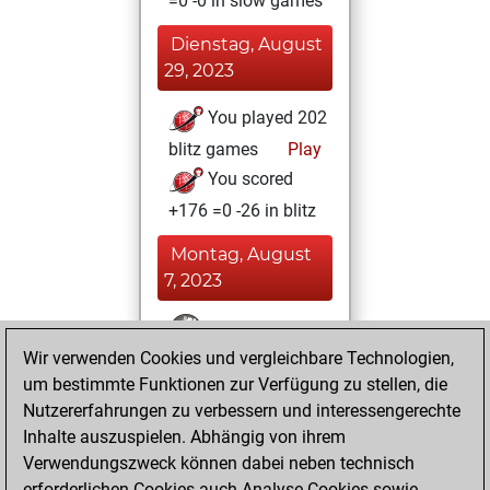
=0 -0 in slow games
Dienstag, August
29, 2023
You played 202
blitz games
Play
You scored
+176 =0 -26 in blitz
Montag, August
7, 2023
You won
Wir verwenden Cookies und vergleichbare Technologien,
against Fritz
Fritz
um bestimmte Funktionen zur Verfügung zu stellen, die
You achieved a
Nutzererfahrungen zu verbessern und interessengerechte
BeautyScore of 9
Inhalte auszuspielen. Abhängig von ihrem
You achieved a
Verwendungszweck können dabei neben technisch
new Elo of 1623
erforderlichen Cookies auch Analyse-Cookies sowie