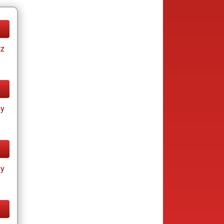
tz
ay
ay