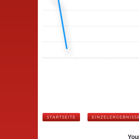
STARTSEITE
EINZELERGEBNISS
Your