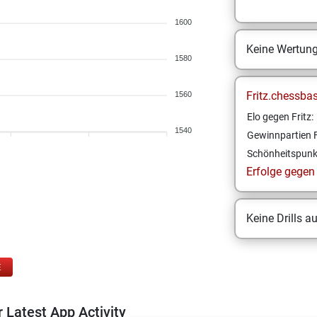
1600
Keine Wertun
1580
Fritz.chessba
1560
Elo gegen Fritz:
1540
Gewinnpartien F
Schönheitspunk
Erfolge gegen F
Keine Drills a
E
 Latest App Activity