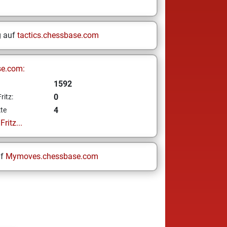
g auf
tactics.chessbase.com
se.com:
1592
0
ritz:
4
te
ritz...
uf
Mymoves.chessbase.com