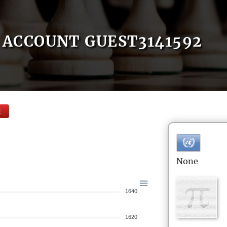
ACCOUNT GUEST3141592
E
None
1640
1620