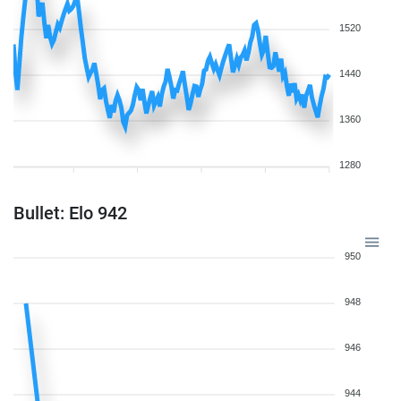
1520
1440
1360
1280
Bullet: Elo 942
950
948
946
944