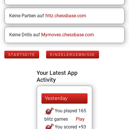
Keine Partien auf
fritz.chessbase.com
Keine Drills auf
Mymoves.chessbase.com
STARTSEITE
EINZELERGEBNISSE
Your Latest App
Activity
Yesterday
You played 165
blitz games
Play
You scored +93