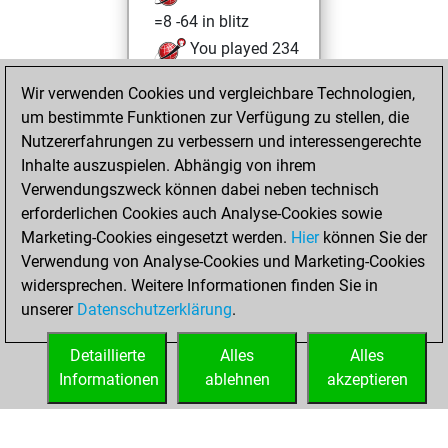
=8 -64 in blitz
You played 234
slow games
Wir verwenden Cookies und vergleichbare Technologien,
You scored
um bestimmte Funktionen zur Verfügung zu stellen, die
+136 =16 -82 in slow
Nutzererfahrungen zu verbessern und interessengerechte
games
Inhalte auszuspielen. Abhängig von ihrem
Verwendungszweck können dabei neben technisch
Sonntag,
erforderlichen Cookies auch Analyse-Cookies sowie
Oktober 12, 2025
Marketing-Cookies eingesetzt werden.
Hier
können Sie der
Verwendung von Analyse-Cookies und Marketing-Cookies
You played 1
widersprechen. Weitere Informationen finden Sie in
bullet games
Play
unserer
Datenschutzerklärung
.
You scored +0
=0 -1 in bullet
Detaillierte
Alles
Alles
Informationen
ablehnen
akzeptieren