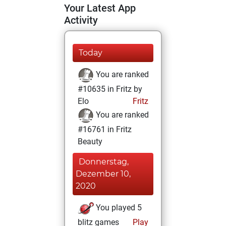
Your Latest App
Activity
Today
You are ranked
#10635 in Fritz by
Elo
Fritz
You are ranked
#16761 in Fritz
Beauty
Donnerstag,
Dezember 10,
2020
You played 5
blitz games
Play