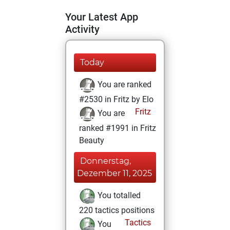
Your Latest App
Activity
Today
You are ranked
#2530 in Fritz by Elo
Fritz
You are
ranked #1991 in Fritz
Beauty
Donnerstag,
Dezember 11, 2025
You totalled
220 tactics positions
Tactics
You