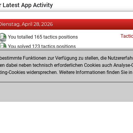
 Latest App Activity
Dienstag, April 28, 2026
Tacti
You totalled 165 tactics positions
You solved 123 tactics positions
You achieved an Elo of 2049 in tactics positions
estimmte Funktionen zur Verfügung zu stellen, die Nutzererfah
 dabei neben technisch erforderlichen Cookies auch Analyse-C
ng-Cookies widersprechen. Weitere Informationen finden Sie in