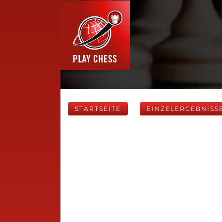
STARTSEITE
EINZELERGEBNISS