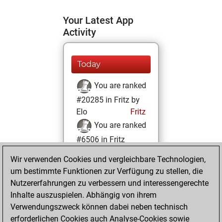
Your Latest App
Activity
Today
You are ranked
#20285 in Fritz by
Elo
Fritz
You are ranked
#6506 in Fritz
Beauty
Wir verwenden Cookies und vergleichbare Technologien,
um bestimmte Funktionen zur Verfügung zu stellen, die
Sonntag, Juni 12,
Nutzererfahrungen zu verbessern und interessengerechte
2022
Inhalte auszuspielen. Abhängig von ihrem
You achieved a
Verwendungszweck können dabei neben technisch
erforderlichen Cookies auch Analyse-Cookies sowie
BeautyScore of 42