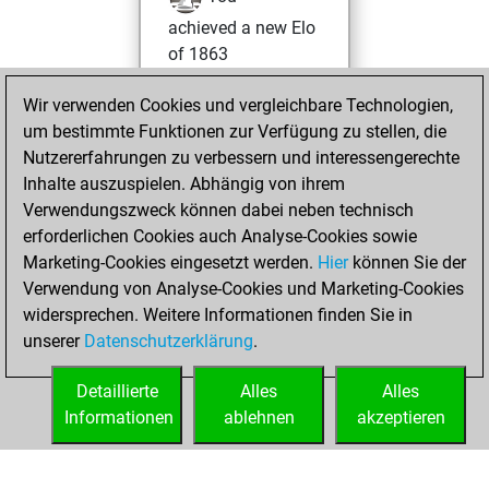
achieved a new Elo
of 1863
Freitag, Januar 7,
Wir verwenden Cookies und vergleichbare Technologien,
2022
um bestimmte Funktionen zur Verfügung zu stellen, die
Nutzererfahrungen zu verbessern und interessengerechte
You won
Inhalte auszuspielen. Abhängig von ihrem
against Fritz
Fritz
Verwendungszweck können dabei neben technisch
erforderlichen Cookies auch Analyse-Cookies sowie
Mittwoch,
Marketing-Cookies eingesetzt werden.
Hier
können Sie der
November 25,
Verwendung von Analyse-Cookies und Marketing-Cookies
2020
widersprechen. Weitere Informationen finden Sie in
unserer
Datenschutzerklärung
.
You created
your Fritz account
Detaillierte
Alles
Alles
Fritz
Informationen
ablehnen
akzeptieren