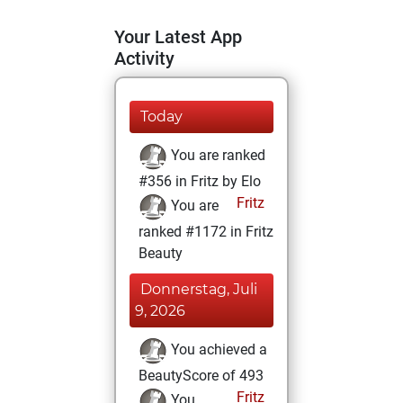
Your Latest App
Activity
Today
You are ranked
#356 in Fritz by Elo
Fritz
You are
ranked #1172 in Fritz
Beauty
Donnerstag, Juli
9, 2026
You achieved a
BeautyScore of 493
Fritz
You