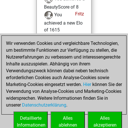
BeautyScore of 8
Fritz
You
achieved a new Elo
of 1615
Dienstag,
Wir verwenden Cookies und vergleichbare Technologien,
September 27,
um bestimmte Funktionen zur Verfügung zu stellen, die
2022
Nutzererfahrungen zu verbessern und interessengerechte
Inhalte auszuspielen. Abhängig von ihrem
You created
Verwendungszweck können dabei neben technisch
your Studies account
erforderlichen Cookies auch Analyse-Cookies sowie
Studies
Marketing-Cookies eingesetzt werden.
Hier
können Sie der
Sonntag,
Verwendung von Analyse-Cookies und Marketing-Cookies
Juli 17, 2022
widersprechen. Weitere Informationen finden Sie in
unserer
Datenschutzerklärung
.
You created
your Fritz account
Detaillierte
Alles
Alles
Fritz
Informationen
ablehnen
akzeptieren