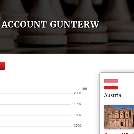
ACCOUNT GUNTERW
E
2000
Austria
1900
1800
1700