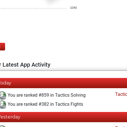
1040
E
 Latest App Activity
Today
Tacti
You are ranked #859 in Tactics Solving
You are ranked #382 in Tactics Fights
Yesterday