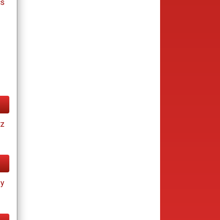
cs
tz
ay