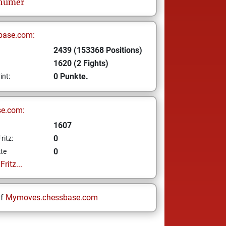
humer
base.com:
2439 (153368 Positions)
1620 (2 Fights)
0 Punkte.
int:
se.com:
1607
0
ritz:
0
te
ritz...
uf
Mymoves.chessbase.com