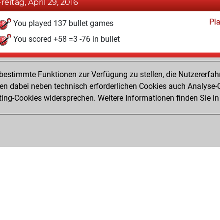
Freitag, April 29, 2016
Pl
You played 137 bullet games
You scored +58 =3 -76 in bullet
Samstag, November 21, 2015
estimmte Funktionen zur Verfügung zu stellen, die Nutzererfah
Pl
You played 14 slow games
 dabei neben technisch erforderlichen Cookies auch Analyse-C
ng-Cookies widersprechen. Weitere Informationen finden Sie in
You scored +9 =0 -5 in slow games