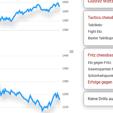
Gunter
Wirt
1600
1500
Tactics.chess
1400
Taktikelo:
1300
Fight Elo:
Bester Taktikspr
Fritz.chessba
1440
Elo gegen Fritz:
1360
Gewinnpartien F
Schönheitspunk
1280
Erfolge gegen F
1200
Keine Drills a
1120