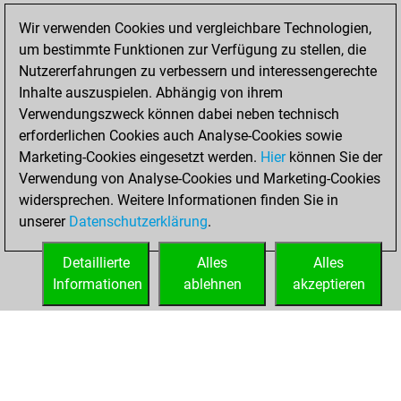
Sonntag, Januar
Wir verwenden Cookies und vergleichbare Technologien,
16, 2022
um bestimmte Funktionen zur Verfügung zu stellen, die
Nutzererfahrungen zu verbessern und interessengerechte
You created
Inhalte auszuspielen. Abhängig von ihrem
your Fritz account
Verwendungszweck können dabei neben technisch
Fritz
erforderlichen Cookies auch Analyse-Cookies sowie
Sonntag,
Marketing-Cookies eingesetzt werden.
Hier
können Sie der
November 28,
Verwendung von Analyse-Cookies und Marketing-Cookies
2021
widersprechen. Weitere Informationen finden Sie in
unserer
Datenschutzerklärung
.
You created
your Studies account
Detaillierte
Alles
Alles
Studies
Informationen
ablehnen
akzeptieren