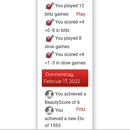
You played 12
blitz games
Play
You scored +4
=0 -8 in blitz
You played 8
slow games
You scored +4
=1 -3 in slow games
Donnerstag,
Februar 17, 2022
You achieved a
BeautyScore of 6
Fritz
You
achieved a new Elo
of 1593