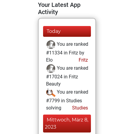
Your Latest App
Activity
Today
You are ranked
#11334 in Fritz by
Elo
Fritz
You are ranked
#17024 in Fritz
Beauty
You are ranked
#7799 in Studies
solving
Studies
Mittwoch, März 8,
2023