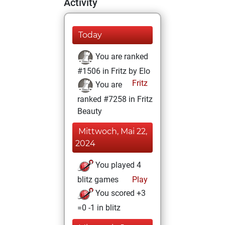
Activity
Today
You are ranked
#1506 in Fritz by Elo
Fritz
You are
ranked #7258 in Fritz
Beauty
Mittwoch, Mai 22,
2024
You played 4
blitz games
Play
You scored +3
=0 -1 in blitz