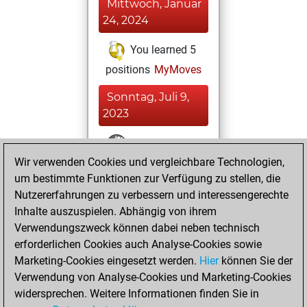
Mittwoch, Januar
24, 2024
You learned 5
positions
MyMoves
Sonntag, Juli 9,
2023
You won
Wir verwenden Cookies und vergleichbare Technologien,
against Fritz
Fritz
um bestimmte Funktionen zur Verfügung zu stellen, die
You achieved a
Nutzererfahrungen zu verbessern und interessengerechte
BeautyScore of 36
Inhalte auszuspielen. Abhängig von ihrem
You achieved a
Verwendungszweck können dabei neben technisch
new Elo of 1684
erforderlichen Cookies auch Analyse-Cookies sowie
Marketing-Cookies eingesetzt werden.
Hier
können Sie der
Samstag, Juli 8,
Verwendung von Analyse-Cookies und Marketing-Cookies
2023
widersprechen. Weitere Informationen finden Sie in