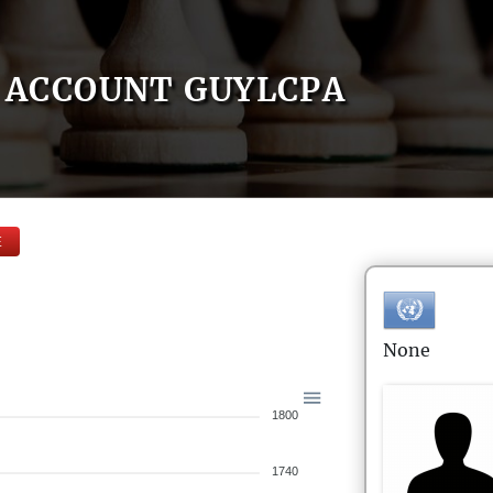
ACCOUNT GUYLCPA
E
None
1800
1740