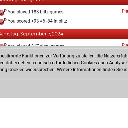
Pl
You played 183 blitz games
You scored +93 =6 -84 in blitz
Samstag, September 7, 2024
Pl
You played 217 slow games
You scored +127 =19 -71 in slow games
estimmte Funktionen zur Verfügung zu stellen, die Nutzererfah
 dabei neben technisch erforderlichen Cookies auch Analyse-C
ng-Cookies widersprechen. Weitere Informationen finden Sie in