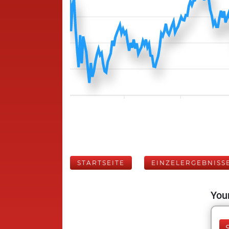
STARTSEITE
EINZELERGEBNISS
Your