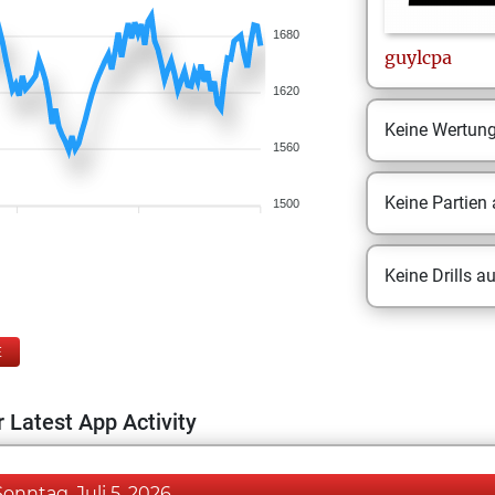
1680
guylcpa
1620
Keine Wertun
1560
Keine Partien
1500
Keine Drills a
E
 Latest App Activity
Sonntag, Juli 5, 2026