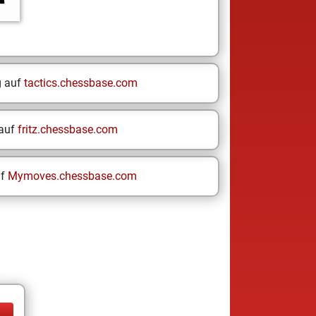
g auf
tactics.chessbase.com
 auf
fritz.chessbase.com
uf
Mymoves.chessbase.com