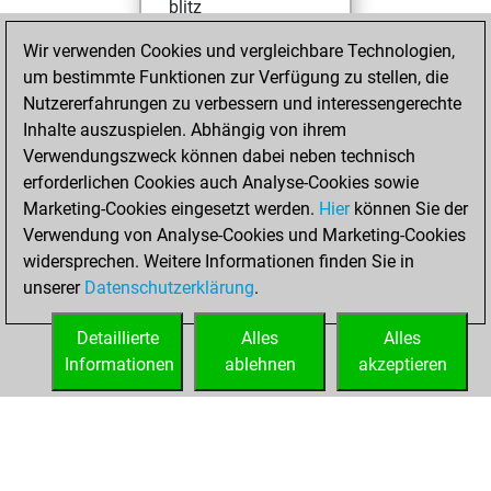
blitz
Wir verwenden Cookies und vergleichbare Technologien,
Freitag,
um bestimmte Funktionen zur Verfügung zu stellen, die
September 9,
Nutzererfahrungen zu verbessern und interessengerechte
2022
Inhalte auszuspielen. Abhängig von ihrem
You achieved a
Verwendungszweck können dabei neben technisch
erforderlichen Cookies auch Analyse-Cookies sowie
BeautyScore of 1
Marketing-Cookies eingesetzt werden.
Fritz
Hier
können Sie der
You
Verwendung von Analyse-Cookies und Marketing-Cookies
achieved a new Elo
widersprechen. Weitere Informationen finden Sie in
of 1591
unserer
Datenschutzerklärung
.
You created
your Fritz account
Detaillierte
Alles
Alles
Informationen
ablehnen
akzeptieren