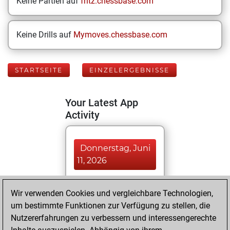
Keine Partien auf
fritz.chessbase.com
Keine Drills auf
Mymoves.chessbase.com
STARTSEITE
EINZELERGEBNISSE
Your Latest App
Activity
Donnerstag, Juni
11, 2026
You played 11
Wir verwenden Cookies und vergleichbare Technologien,
blitz games
Play
um bestimmte Funktionen zur Verfügung zu stellen, die
You scored +0
Nutzererfahrungen zu verbessern und interessengerechte
=1 -10 in blitz