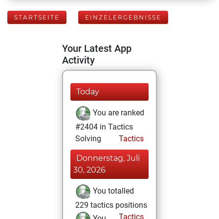
STARTSEITE
EINZELERGEBNISSE
Your Latest App
Activity
Today
You are ranked
#2404 in Tactics
Solving
Tactics
Donnerstag, Juli
30, 2026
You totalled
229 tactics positions
Tactics
You