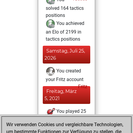
solved 164 tactics
positions
You achieved
an Elo of 2199 in
tactics positions
Samstag, Juli 25,
2026
You created
your Fritz account
Fritz
Freitag, März
5, 2021
You played 25
slow games
Play
Wir verwenden Cookies und vergleichbare Technologien,
You scored +11
um bestimmte Funktionen zur Verfügung zu stellen, die