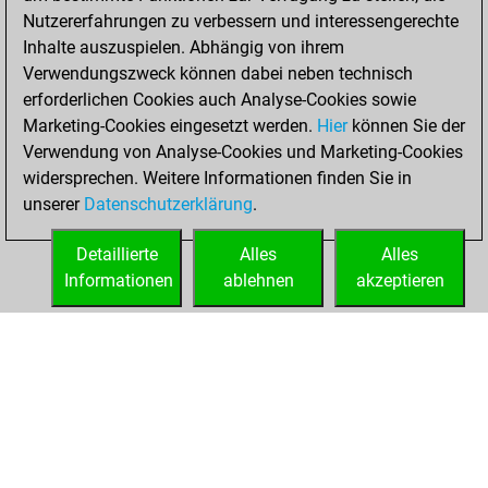
=2 -12 in slow games
Nutzererfahrungen zu verbessern und interessengerechte
Inhalte auszuspielen. Abhängig von ihrem
Sonntag, März 29,
Verwendungszweck können dabei neben technisch
2020
erforderlichen Cookies auch Analyse-Cookies sowie
Marketing-Cookies eingesetzt werden.
Hier
können Sie der
You played 375
Verwendung von Analyse-Cookies und Marketing-Cookies
blitz games
Play
widersprechen. Weitere Informationen finden Sie in
You scored
unserer
Datenschutzerklärung
.
+212 =19 -144 in
blitz
Detaillierte
Alles
Alles
Informationen
ablehnen
akzeptieren