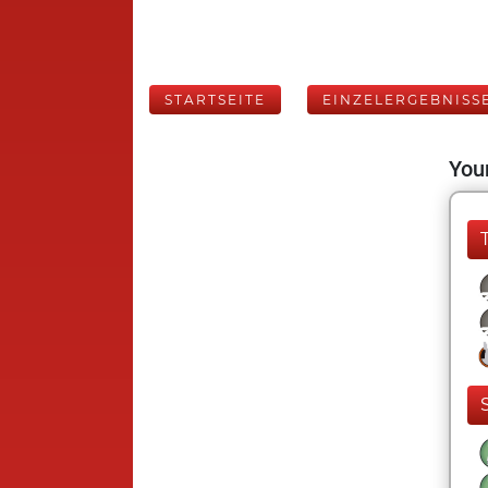
STARTSEITE
EINZELERGEBNISS
Your