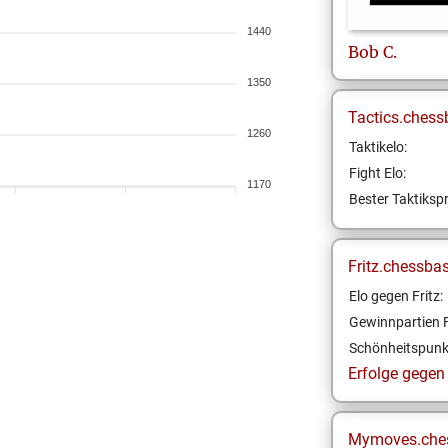
1440
Bob
C.
1350
Tactics.chess
1260
Taktikelo:
Fight Elo:
1170
Bester Taktikspr
Fritz.chessba
Elo gegen Fritz:
Gewinnpartien F
Schönheitspunk
Erfolge gegen F
Mymoves.che