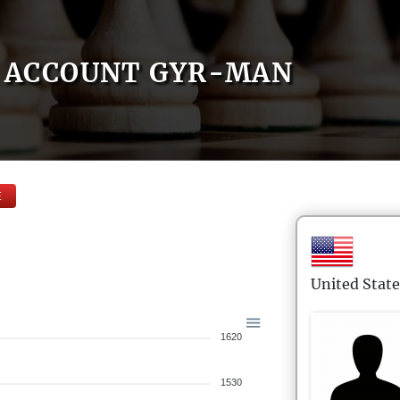
ACCOUNT GYR-MAN
E
United State
1620
1530