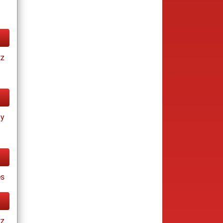
tz
ay
s
tz