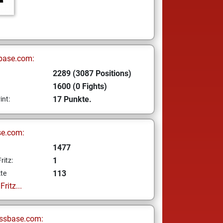
base.com:
2289 (3087 Positions)
1600 (0 Fights)
17 Punkte.
int:
se.com:
1477
1
ritz:
113
te
ritz...
ssbase.com: