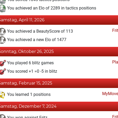
You achieved an Elo of 2289 in tactics positions
Samstag, April 11, 2026
Fri
You achieved a BeautyScore of 113
You achieved a new Elo of 1477
Sonntag, Oktober 26, 2025
Pl
You played 6 blitz games
You scored +1 =0 -5 in blitz
Samstag, Februar 15, 2025
MyMove
You learned 1 positions
Samstag, Dezember 7, 2024
Fri
You won against Fritz