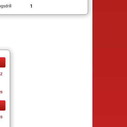
1
gsdrill
tz
es
cs