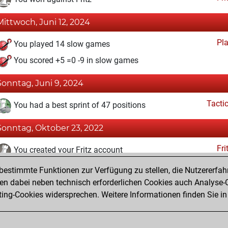
Mittwoch, Juni 12, 2024
Pl
You played 14 slow games
You scored +5 =0 -9 in slow games
Sonntag, Juni 9, 2024
Tacti
You had a best sprint of 47 positions
Sonntag, Oktober 23, 2022
Fri
You created your Fritz account
estimmte Funktionen zur Verfügung zu stellen, die Nutzererfah
Samstag, September 10, 2022
 dabei neben technisch erforderlichen Cookies auch Analyse-C
Studi
ng-Cookies widersprechen. Weitere Informationen finden Sie in
You created your Studies account