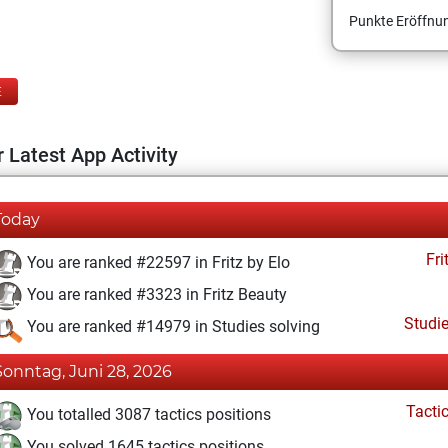
Punkte Eröffnun
E
 Latest App Activity
Today
Fri
You are ranked #22597 in Fritz by Elo
You are ranked #3323 in Fritz Beauty
Studi
You are ranked #14979 in Studies solving
Sonntag, Juni 28, 2026
Tacti
You totalled 3087 tactics positions
You solved 1645 tactics positions