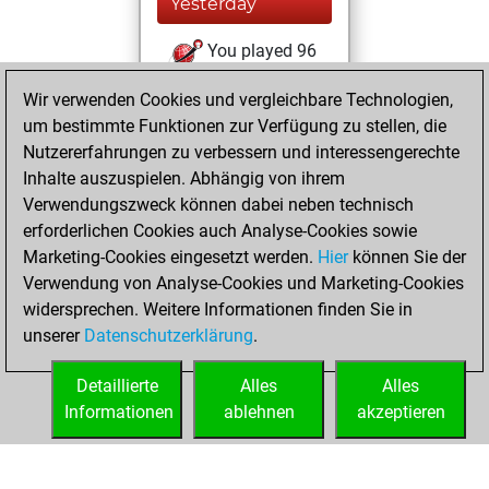
Yesterday
You played 96
slow games
Play
Wir verwenden Cookies und vergleichbare Technologien,
You scored +47
um bestimmte Funktionen zur Verfügung zu stellen, die
=7 -42 in slow games
Nutzererfahrungen zu verbessern und interessengerechte
Inhalte auszuspielen. Abhängig von ihrem
Sonntag, Juni 28,
Verwendungszweck können dabei neben technisch
2026
erforderlichen Cookies auch Analyse-Cookies sowie
Marketing-Cookies eingesetzt werden.
Hier
können Sie der
You played 304
Verwendung von Analyse-Cookies und Marketing-Cookies
blitz games
Play
widersprechen. Weitere Informationen finden Sie in
You scored
unserer
Datenschutzerklärung
.
+185 =15 -104 in
blitz
Detaillierte
Alles
Alles
Informationen
ablehnen
akzeptieren