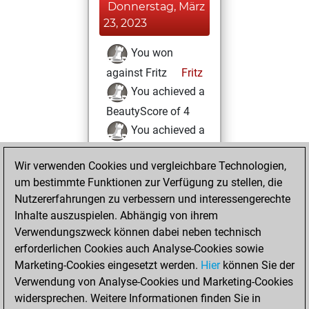
Donnerstag, März
23, 2023
You won
against Fritz
Fritz
You achieved a
BeautyScore of 4
You achieved a
new Elo of 1614
Wir verwenden Cookies und vergleichbare Technologien,
Samstag, Juli 16,
um bestimmte Funktionen zur Verfügung zu stellen, die
2022
Nutzererfahrungen zu verbessern und interessengerechte
Inhalte auszuspielen. Abhängig von ihrem
You created
Verwendungszweck können dabei neben technisch
your Studies account
erforderlichen Cookies auch Analyse-Cookies sowie
Studies
Marketing-Cookies eingesetzt werden.
Hier
können Sie der
Dienstag,
Verwendung von Analyse-Cookies und Marketing-Cookies
Januar 19, 2021
widersprechen. Weitere Informationen finden Sie in