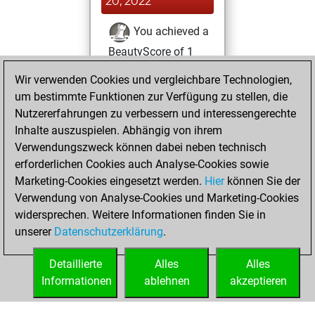
20, 2022
You achieved a
BeautyScore of 1
Fritz
You
Wir verwenden Cookies und vergleichbare Technologien,
achieved a new Elo
um bestimmte Funktionen zur Verfügung zu stellen, die
of 1589
Nutzererfahrungen zu verbessern und interessengerechte
Inhalte auszuspielen. Abhängig von ihrem
Samstag, Februar
Verwendungszweck können dabei neben technisch
19, 2022
erforderlichen Cookies auch Analyse-Cookies sowie
Marketing-Cookies eingesetzt werden.
Hier
können Sie der
You created
Verwendung von Analyse-Cookies und Marketing-Cookies
your Fritz account
widersprechen. Weitere Informationen finden Sie in
Fritz
You
unserer
Datenschutzerklärung
.
created your Studies
account
Studies
Detaillierte
Alles
Alles
Informationen
ablehnen
akzeptieren