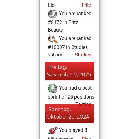
Elo
Fritz
You are ranked
#8172 in Fritz
Beauty
You are ranked
#10037 in Studies
solving
Studies
Freitag,
November 7, 2025
You had a best
sprint of 25 positions
Tactics
Sonntag,
Oktober 20, 2024
You played 8