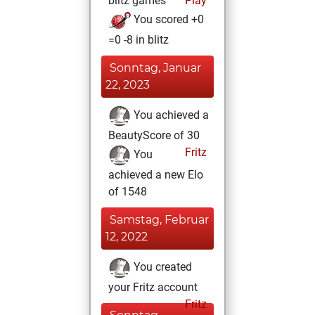
blitz games
Play
You scored +0
=0 -8 in blitz
Sonntag, Januar
22, 2023
You achieved a
BeautyScore of 30
Fritz
You
achieved a new Elo
of 1548
Samstag, Februar
12, 2022
You created
your Fritz account
Fritz