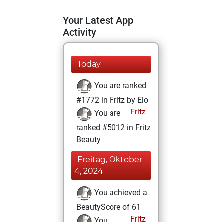
Your Latest App
Activity
Today
You are ranked
#1772 in Fritz by Elo
Fritz
You are
ranked #5012 in Fritz
Beauty
Freitag, Oktober
4, 2024
You achieved a
BeautyScore of 61
Fritz
You