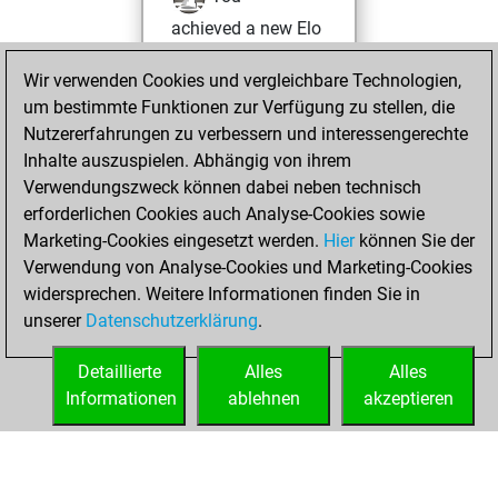
achieved a new Elo
of 1670
Wir verwenden Cookies und vergleichbare Technologien,
Freitag, August
um bestimmte Funktionen zur Verfügung zu stellen, die
26, 2022
Nutzererfahrungen zu verbessern und interessengerechte
Inhalte auszuspielen. Abhängig von ihrem
You won
Verwendungszweck können dabei neben technisch
against Fritz
Fritz
erforderlichen Cookies auch Analyse-Cookies sowie
Marketing-Cookies eingesetzt werden.
Hier
können Sie der
Donnerstag,
Verwendung von Analyse-Cookies und Marketing-Cookies
August 25, 2022
widersprechen. Weitere Informationen finden Sie in
unserer
Datenschutzerklärung
.
You created
your Fritz account
Detaillierte
Alles
Alles
Fritz
Informationen
ablehnen
akzeptieren