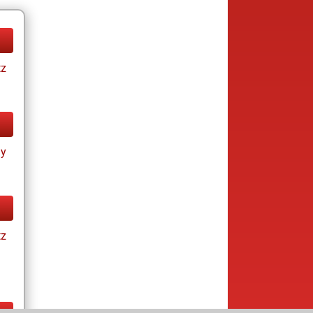
tz
ay
tz