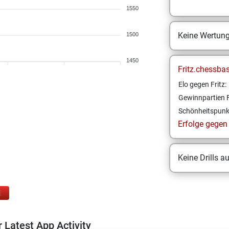
1550
Keine Wertun
1500
1450
Fritz.chessba
Elo gegen Fritz:
Gewinnpartien F
Schönheitspunk
Erfolge gegen F
Keine Drills a
E
 Latest App Activity