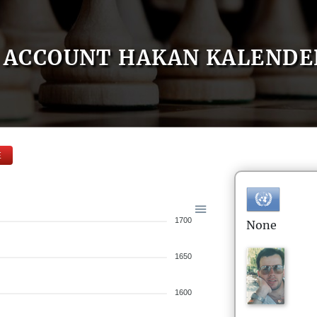
ACCOUNT HAKAN KALENDE
E
1700
None
1650
1600