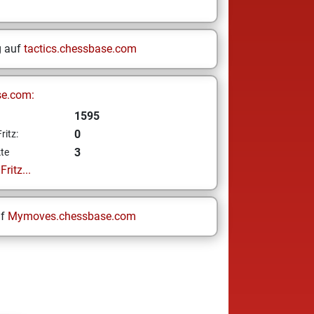
g auf
tactics.chessbase.com
se.com:
1595
0
ritz:
3
te
ritz...
uf
Mymoves.chessbase.com