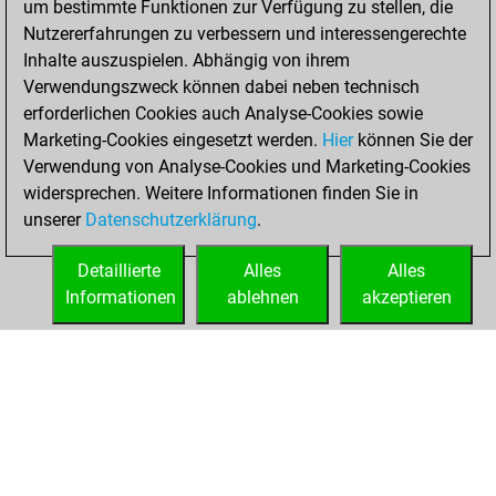
um bestimmte Funktionen zur Verfügung zu stellen, die
You created
Nutzererfahrungen zu verbessern und interessengerechte
your Fritz account
Inhalte auszuspielen. Abhängig von ihrem
Verwendungszweck können dabei neben technisch
Freitag, August
erforderlichen Cookies auch Analyse-Cookies sowie
30, 2019
Marketing-Cookies eingesetzt werden.
Hier
können Sie der
Verwendung von Analyse-Cookies und Marketing-Cookies
You played 30
widersprechen. Weitere Informationen finden Sie in
blitz games
Play
unserer
Datenschutzerklärung
.
You scored +10
=0 -20 in blitz
Detaillierte
Alles
Alles
Informationen
ablehnen
akzeptieren