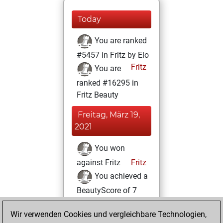
Today
You are ranked
#5457 in Fritz by Elo
Fritz
You are
ranked #16295 in
Fritz Beauty
Freitag, März 19,
2021
You won
against Fritz
Fritz
You achieved a
BeautyScore of 7
You achieved a
Wir verwenden Cookies und vergleichbare Technologien,
new Elo of 1618